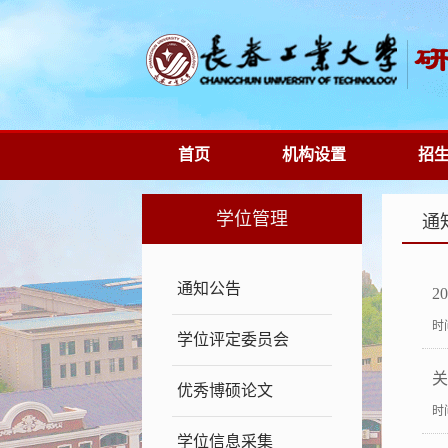
首页
机构设置
招
学位管理
通
通知公告
2
时间
学位评定委员会
关
优秀博硕论文
时间
学位信息采集