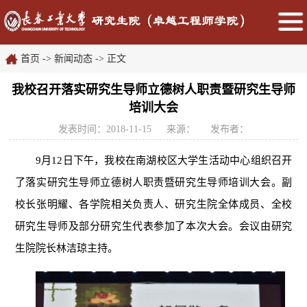
首页
->
新闻动态
->
正文
我校召开落实研究生导师立德树人职责暨研究生导师
培训大会
发表时间：2018-11-15
来源：
发布者：
9
月
12
日
下午
，我校
在
南湖校区大学生活动中心
组织召开
了落实研究生导师立德树人职责暨研究生导师培训大会
。副
校长
张明耀、各学院相关负责人、研究生院全体成员、全
校
研究生
导师
及部分研究生
代表参加了
本次大会
。会议由研究
生院院长林洁琼主持。