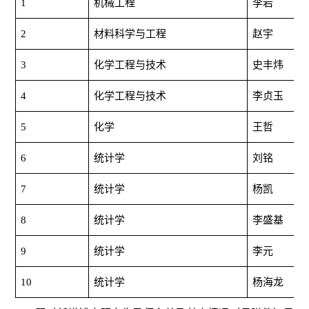
1
机械工程
李岩
2
材料科学与工程
赵宇
3
化学工程与技术
史丰炜
4
化学工程与技术
李贞玉
5
化学
王哲
6
统计学
刘铭
7
统计学
杨凯
8
统计学
李盛基
9
统计学
李元
10
统计学
杨海龙