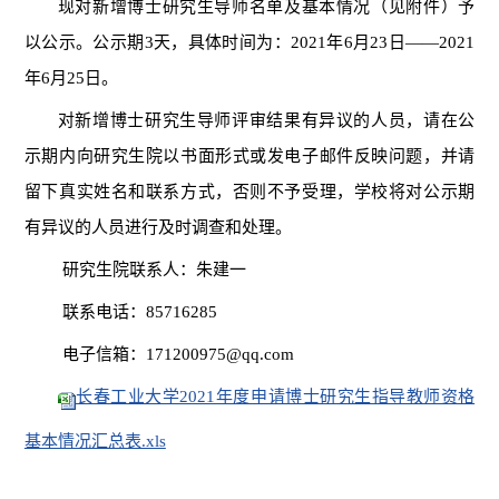
现对
新增博士研究生导师
名单及
基本情况
（见附件）
予
以公示。公示期
3天，具体时间为：20
21
年
6
月
2
3
日
——20
21
年
6
月
25
日。
对新增博士研究生导师评审结果有异议的人员，请在公
示期内向研究生院以书面形式或发电子邮件反映问题，并请
留下真实姓名和联系方式，否则不予受理，学校将对公示期
有异议的人员进行及时调查和处理。
研究生院联系人：朱建一
联系电话：
85716285
电子信箱：
171200975@qq.com
长春工业大学2021年度申请博士研究生指导教师资格
基本情况汇总表.xls