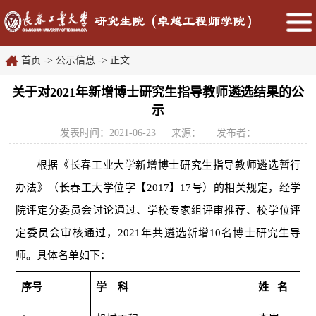
首页
->
公示信息
->
正文
关于对2021年新增博士研究生指导教师遴选结果的公
示
发表时间：2021-06-23
来源：
发布者：
根据
《长春工业大学新增博士研究生指导教师遴选暂行
办法》
（长春工大学位字【
2017】17号）
的相关规定，经学
院评定分委员会讨论通过、学校专家组评审推荐、校学位评
定委员会审核通过，
20
21
年共
遴选
新增
10
名
博士研究生导
师
。具体名单如下：
序号
学 科
姓 名