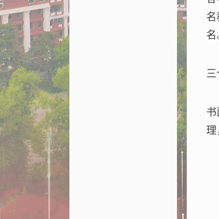
名
名
三
书
理