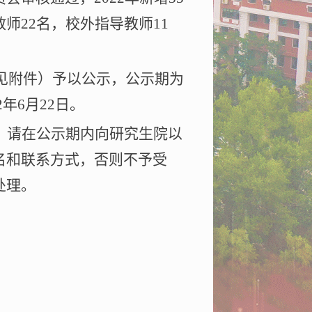
教师
22
名，校外指导教师
11
见附件）予以公示，公示期为
2
年
6
月
22
日。
，请在公示期内向研究生院以
名和联系方式，否则不予受
处理。