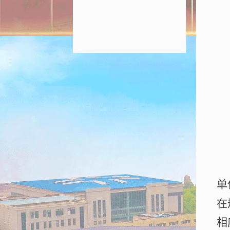
单
在
相