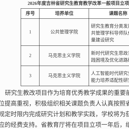
202
6
年度吉林省研究生教育教学改革一般项目立项
序号
培养单位
课题名称
研究生教育分类发
1
公共管理学
院
共管理学科导师队
量建设研究
新时代研究生思政
2
马克思主义
学院
践困境及优化进路
人工智能时代研究
3
马克思主义
学院
能力培养适配性研
研究生教改项目作为培育优秀教学成果的重要
位提高重视，积极组织相关课题负责人认真按照
规定时限内完成研究计划和教学实践，学校将为
应的经费支持。省教育厅将在项目立项一年后，