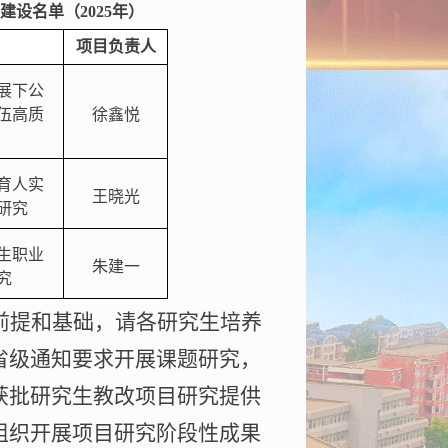
建设名单（
202
5
年）
项目负责人
展下公
伍高质
徐鑫悦
育人实
王晓光
研究
生职业
朱建一
究
前提和基础，请各研究生培养
省级通知要求开展课题研究，
获批研究生教改项目研究提供
组织开展项目研究阶段性成果