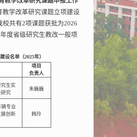
教育教学改革研究课题申报工作
育教学改革研究课题立项建设
我校共有
2
项课题获批为
202
6
6
年度省级研究生教改一般项
建设名单（
202
5
年）
项目
负责人
研究生实
朱巍巍
设研究
车辆专业
发展创新
韩玲