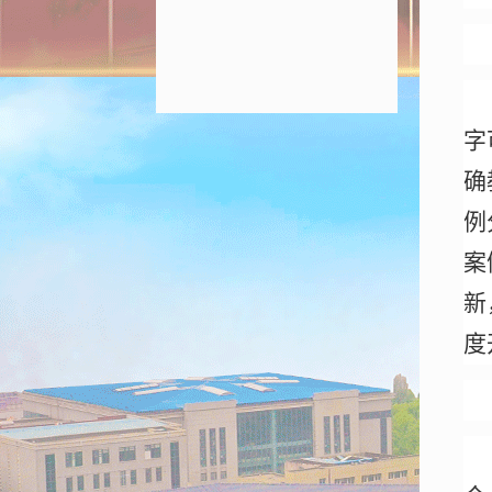
字
确
例
案
新
度