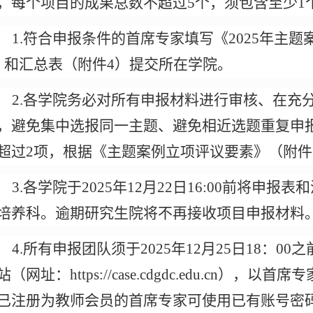
，每个项目的成果总数不超过5个，须包含至少1个
1.
符合申报条件的首席专家填写《
2025
年主题
）和汇总表（附件
4
）提交所在学院。
2.
各学院务必对所有申报材料进行审核、在充
，避免集中选报同一主题、避免相近选题重复申
超过
2
项，
根据《
主题案例立项评议要素
》（附件
3.
各学院于
2025
年
12
月
22日
16:00
前将申报表和
培养
科
。逾期研究生院将不再接收项目申报材料
4.
所有申报团队须于
2025
年
12
月
25
日
18
：
00
之
站（网址：
https://case.cdgdc.edu.cn
），以首席专
已注册为教师会员的首席专家可使用已有账号密