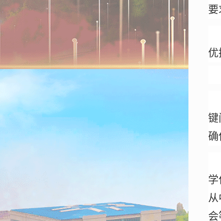
要
优
键
确
学
从
会