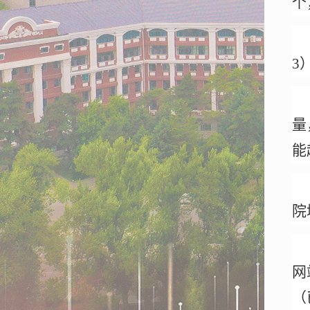
个
3
量
能
院
网
（