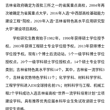
吉林省政府确定为首批三所之一的省属重点高校，2004年再
次被确定为省属重点大学，2016年入选“中西部高校基础能力
建设工程”院校，2020年入选“吉林省特色高水平应用研究型
大学”建设项目
高校
。
学校研究生教育始于
198
2
年，
1990年获得硕士学位授予
权，2003年获得工程硕士专业学位授予权，2013年获得博士
学位授予权。现有1个博士后流动站，5个一级学科博士学位
授权点，20个一级学科硕士学位授权点
，
14个硕士专业学位
类别
；吉林省特色高水平学科
14
个，其中，吉林省一流学科
3
个，吉林省优势特色学科
11
个；化学学科、材料科学学科、
工程学学科进入
ESI
全球排名前
1%
；材料科学与工程、机械工
程
2
个学科成功入选吉林省高校
“世界一流学科培育计划”立项
建设学科。具有推荐优秀应届本科毕业生免试攻读硕士学位
研究生资格。