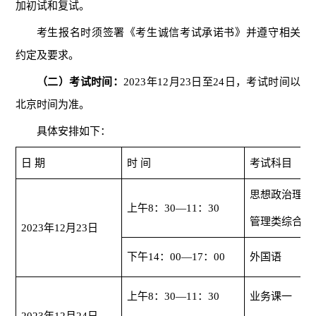
加初试和复试。
考生报名时须签署《考生诚信考试承诺书》并遵守相关
约定及要求。
（二）考试时间：
202
3
年
12月2
3
日至
24
日，考试时间以
北京时间为准。
具体安排如下：
日
期
时
间
考试科目
思想政治理论
上午
8：30—11：30
管理类综合能
202
3
年
12月2
3
日
下午
14：00—17：00
外国语
上午
8：30—11：30
业务课一