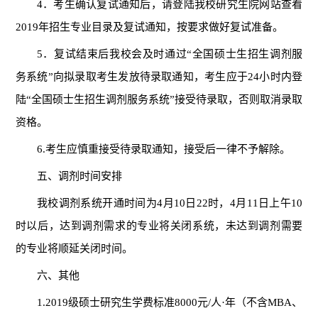
4
．考生确认复试通知后，请登陆我校研究生院网站查看
2019
年招生专业目录及复试通知，按要求做好复试准备。
5
．复试结束后我校会及时通过“全国硕士生招生调剂服
务系统
”
向拟录取考生发放待录取通知，考生应于
24
小时内登
陆“全国硕士生招生调剂服务系统
”
接受待录取，否则取消录取
资格。
6.
考生应慎重接受待录取通知，接受后一律不予解除。
五、调剂时间安排
我校调剂系统开通时间为
4
月
10
日
22
时，
4
月
11
日上午
10
时以后，达到调剂需求的专业将关闭系统，未达到调剂需要
的专业将顺延关闭时间。
六、其他
1.2019
级硕士研究生学费标准
8000
元
/
人·年（不含
MBA
、