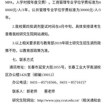
MPA
，入学时按年度交费）。工商管理专业学位学费标准为
4
0000
元
/
人
/3
年，公共管理专业学位学费标准为
30000
元
/
人
/3
年。
2.
我校第四批调剂复试时间在
4
月中旬，具体安排请考生
查看我校研究生院网站通知。
3.
以上相关要求若与教育部
2019
年硕士研究生招生调剂政
策不符，以教育部政策为准。
七、联系方式
通讯地址：长春市延安大街
2055
号，
长春工业大学南湖校
区办公楼
1426
室（邮编
130012
）
办公电话：
0431
—
85716566
、
0431
－
85716157
联系人：郭老师 蔡老师
研究生院网站：
http://www.yjsy.ccut.edu.cn/
（相关通知会