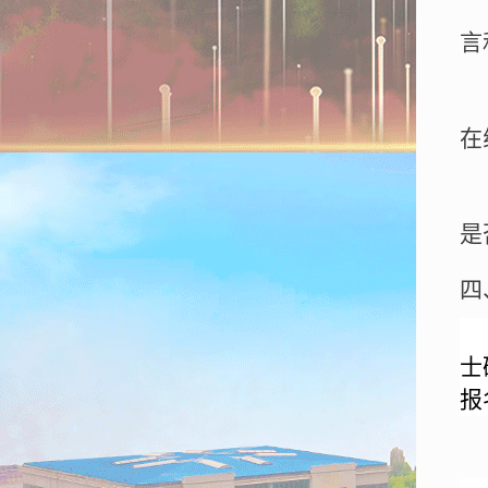
言
在
是
四
士
报