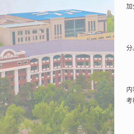
加
分
内
考