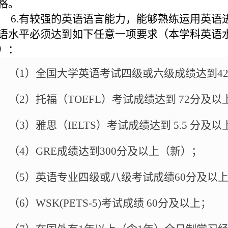
格。
6.
有较强的英语语言能力，能够熟练运用英语
语水平必须达到如下任意一项要求（本学科英语
）：
（
1
）全国大学英语考试四级或六级成绩达到
4
（
2
）托福（
TOEFL
）考试成绩达到
72
分及以
（
3
）雅思（
IELTS
）考试成绩达到
5.5
分及以
（
4
）
GRE
成绩达到
300
分及以上（新）；
（
5
）英语专业四级或八级考试成绩
60
分及以
（
6
）
WSK(PETS-5)
考试成绩
60
分及以上；