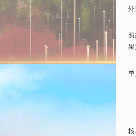
外
照
果
（
单
（
核