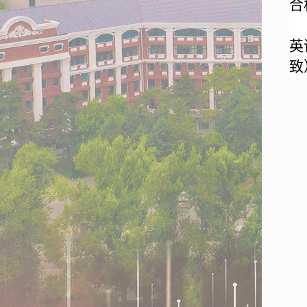
合
英
致