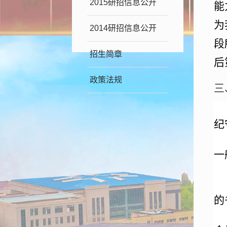
2015研招信息公开
能
为
2014研招信息公开
段
招生简章
后
政策法规
三
纪
一
的