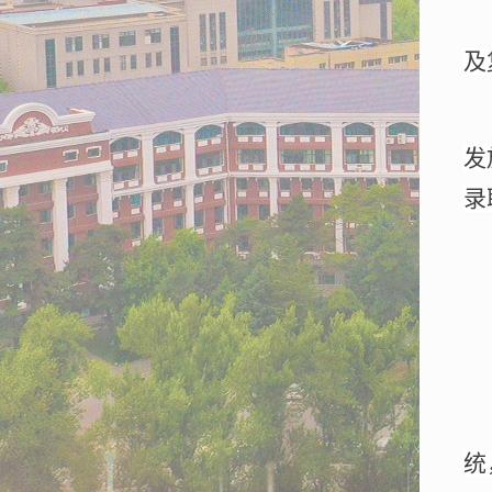
及
发
录
统