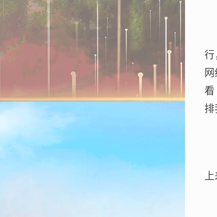
行
网
看
排
上