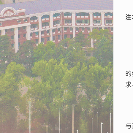
注
的
求
与