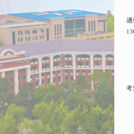
通
13
考