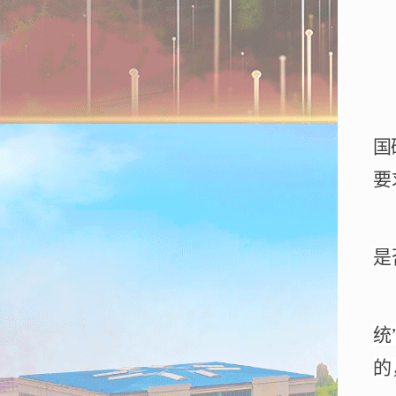
国
要
是
统
的